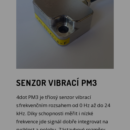
SENZOR VIBRACÍ PM3
4dot PM3 je tříosý senzor vibrací
s frekvenčním rozsahem od 0 Hz až do 24
kHz. Díky schopnosti měřit i nízké
frekvence jde signál dobře integrovat na
rychlost a polohu. Zástavbové rozměry