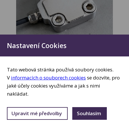
Nastavení Cookies
SENZOR DEFORMACÍ SM
Tato webová stránka používá soubory cookies.
V
informacích o souborech cookies
se dozvíte, pro
4dot SM je přesný a odolný senzor
jaké účely cookies využíváme a jak s nimi
deformací vyvinutý pro tváření, obrábění
nakládat.
a těžký průmysl. Patentovaná konstrukce
umožňuje nasazení v bezprostřední
Upravit mé předvolby 
Souhlasím 
blízkosti nástrojů, i při běžných měřeních
náročných na citlivost. Díky