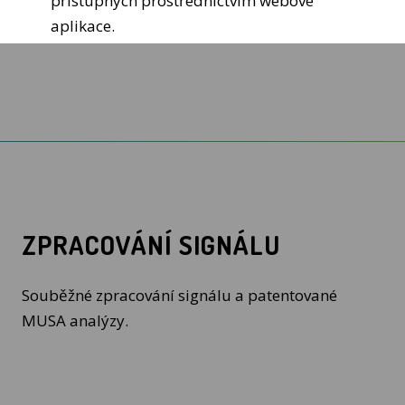
přístupných prostřednictvím webové
aplikace.
ZPRACOVÁNÍ SIGNÁLU
Souběžné zpracování signálu a patentované
MUSA analýzy.