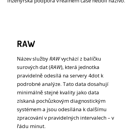
Inženýrská podpora v reálném čase neboli naživo.
RAW
Název služby
RAW
vychází z balíčku
surových dat (
RAW
), která jednotka
pravidelně odesílá na servery 4dot k
podrobné analýze. Tato data dosahují
minimálně stejné kvality jako data
získaná pochůzkovým diagnostickým
systémem a jsou odesílána k dalšímu
zpracování v pravidelných intervalech – v
řádu minut.